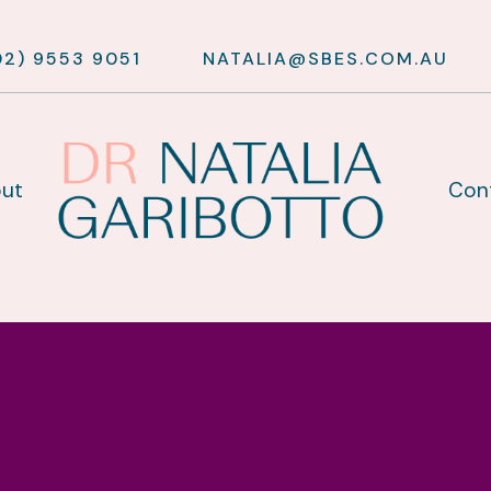
02) 9553 9051
NATALIA@SBES.COM.AU
ut
Con