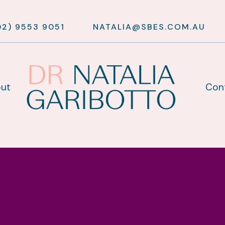
02) 9553 9051
NATALIA@SBES.COM.AU
ut
Con